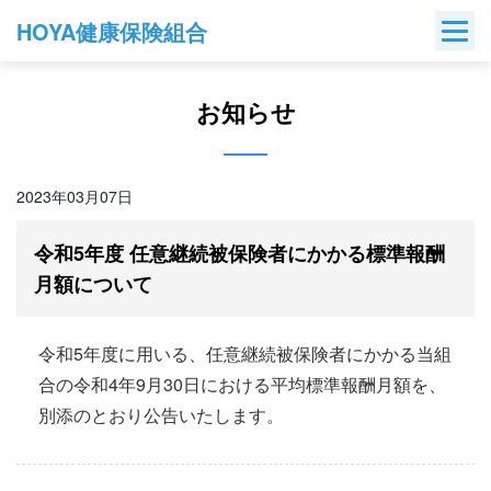
Skip
HOYA健康保険組合
to
content
お知らせ
2023年03月07日
令和5年度 任意継続被保険者にかかる標準報酬
月額について
令和5年度に用いる、任意継続被保険者にかかる当組
合の令和4年9月30日における平均標準報酬月額を、
別添のとおり公告いたします。