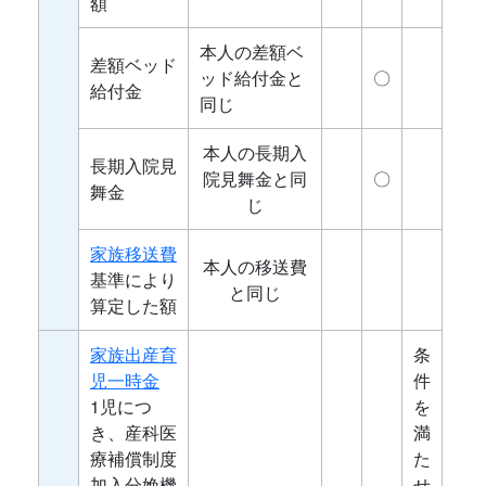
額
本人の差額ベ
差額ベッド
ッド給付金と
〇
給付金
同じ
本人の長期入
長期入院見
院見舞金と同
〇
舞金
じ
家族移送費
本人の移送費
基準により
と同じ
算定した額
家族出産育
条
児一時金
件
1児につ
を
き、産科医
満
療補償制度
た
加入分娩機
せ