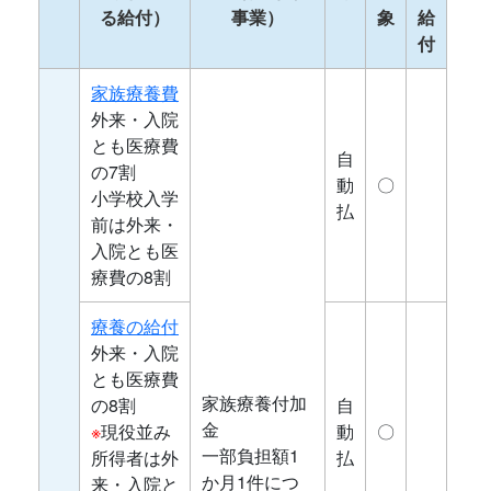
る給付）
事業）
象
給
付
家族療養費
外来・入院
とも医療費
自
の7割
動
〇
小学校入学
払
前は外来・
入院とも医
療費の8割
療養の給付
外来・入院
とも医療費
家族療養付加
の8割
自
金
※
現役並み
動
〇
一部負担額1
所得者は外
払
か月1件につ
来・入院と