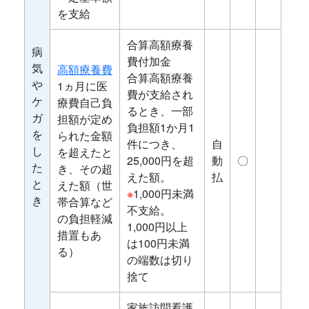
を支給
合算高額療養
病
費付加金
気
高額療養費
合算高額療養
や
1ヵ月に医
費が支給され
ケ
療費自己負
るとき、一部
ガ
担額が定め
負担額1か月1
を
られた金額
件につき、
自
し
を超えたと
25,000円を超
動
〇
た
き、その超
えた額。
払
と
えた額（世
※
1,000円未満
き
帯合算など
不支給。
の負担軽減
1,000円以上
措置もあ
は100円未満
る）
の端数は切り
捨て
家族訪問看護