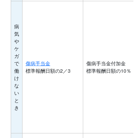
病
気
や
ケ
ガ
で
傷病手当金
傷病手当金付加金
働
標準報酬日額の2／3
標準報酬日額の10％
け
な
い
と
き