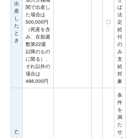
出
関で出産し
ば
産
た場合は
法
し
500,000円
〇
定
た
（死産を含
給
と
み、在胎週
付
き
数第22週
の
以降のもの
み
に限る）、
支
それ以外の
給
場合は
対
488,000円
象
条
件
を
満
た
亡
せ