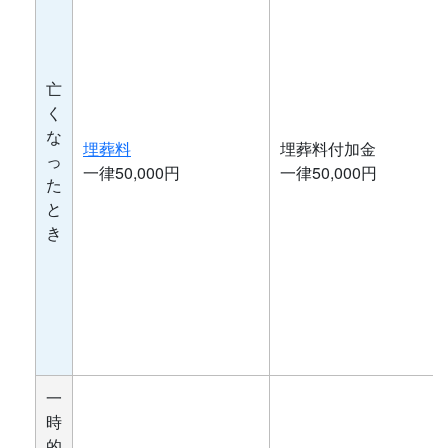
亡
く
な
埋葬料
埋葬料付加金
っ
一律50,000円
一律50,000円
た
と
き
一
時
的