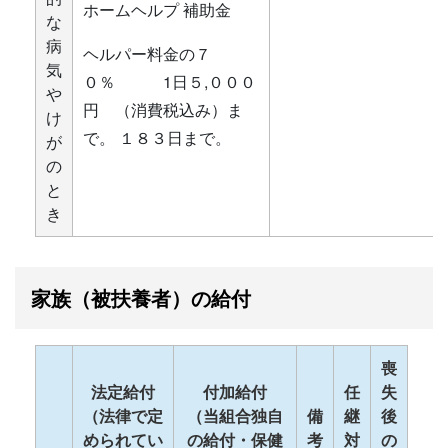
ホームヘルプ 補助金
な
病
ヘルパー料金の７
気
０％ 1日５,０００
や
円 （消費税込み）ま
け
で。 １８３日まで。
が
の
と
き
家族（被扶養者）の給付
喪
法定給付
付加給付
任
失
（法律で定
（当組合独自
備
継
後
められてい
の給付・保健
考
対
の