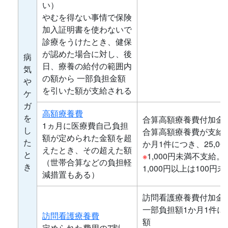
い）
やむを得ない事情で保険
加入証明書を使わないで
診療をうけたとき、健保
が認めた場合に対し、後
病
日、療養の給付の範囲内
気
の額から 一部負担金額
や
を引いた額が支給される
ケ
ガ
高額療養費
を
合算高額療養費付加金
1ヵ月に医療費自己負担
し
合算高額療養費が支給
額が定められた金額を超
た
か月1件につき、25,0
えたとき、その超えた額
と
※
1,000円未満不支給。
（世帯合算などの負担軽
き
1,000円以上は100
減措置もある）
訪問看護療養費付加金
一部負担額1か月1件につ
訪問看護療養費
額
定められた費用の7割