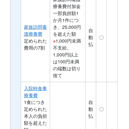
療養費付加金
一部負担額1
か月1件につ
家族訪問看
き、25,000円
自
護療養費
を超えた額
動
〇
定められた
※
1,000円未満
払
費用の7割
不支給。
1,000円以上
は100円未満
の端数は切り
捨て
入院時食事
療養費
1食につき
自
定められた
動
〇
本人の負担
払
額を超えた