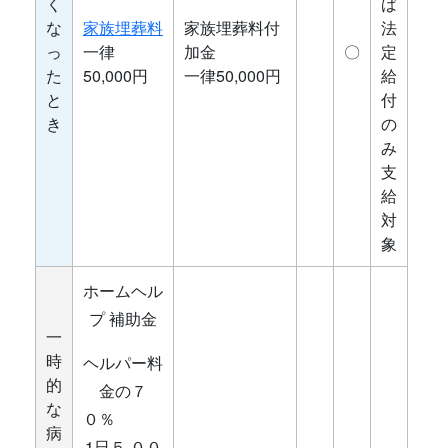
く
ば
な
家族埋葬料
家族埋葬料付
法
っ
一律
加金
〇
定
た
50,000円
一律50,000円
給
と
付
き
の
み
支
給
対
象
ホームヘル
プ 補助金
一
時
ヘルパー料
的
金の７
な
０％
病
1日５,００