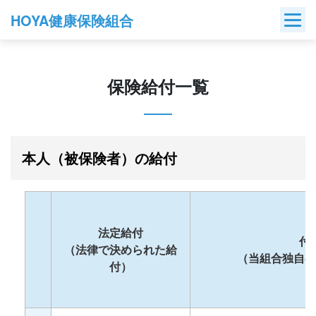
Skip
HOYA健康保険組合
to
content
保険給付一覧
本人（被保険者）の給付
法定給付
付
（法律で決められた給
（当組合独自の
付）