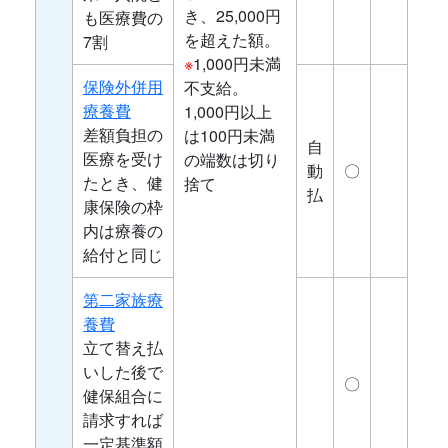
き、25,000円
も医療費の
を超えた額。
7割
※
1,000円未満
保険外併用
不支給。
療養費
1,000円以上
差額負担の
は100円未満
自
医療を受け
の端数は切り
動
〇
たとき、健
捨て
払
康保険の枠
内は療養の
給付と同じ
第二家族療
養費
立て替え払
いした後で
〇
健保組合に
請求すれば
一定基準額