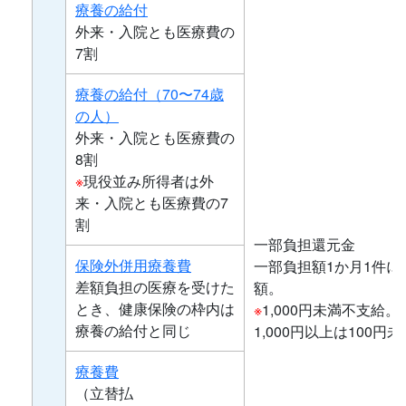
療養の給付
外来・入院とも医療費の
7割
療養の給付（70〜74歳
の人）
外来・入院とも医療費の
8割
※
現役並み所得者は外
来・入院とも医療費の7
割
一部負担還元金
保険外併用療養費
一部負担額1か月1件につ
差額負担の医療を受けた
額。
とき、健康保険の枠内は
※
1,000円未満不支給。
療養の給付と同じ
1,000円以上は100
療養費
（立替払