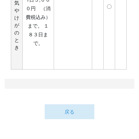
気
〇
０円 （消
や
費税込み）
け
が
まで。 １
の
８３日ま
と
で。
き
戻る